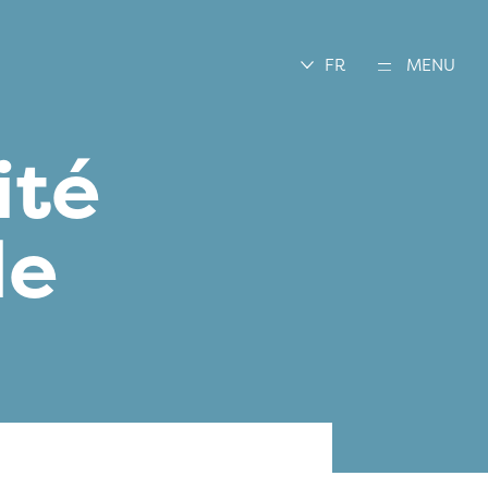
FR
MENU
ité
le